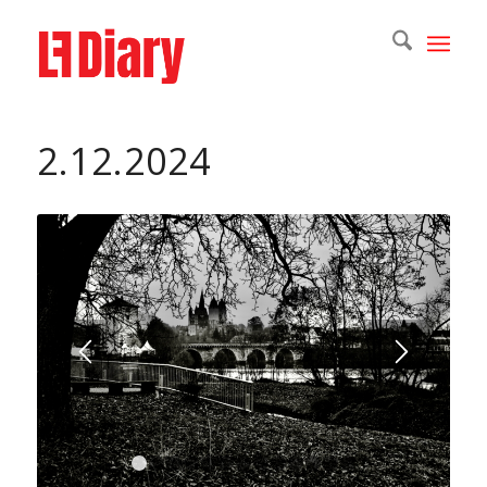
2.12.2024
1
2
3
4
5
6
7
8
9
10
11
12
13