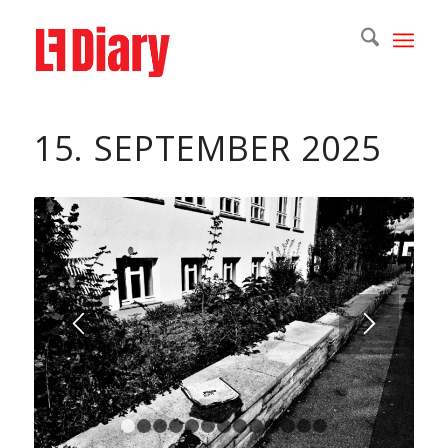
15. SEPTEMBER 2025
1
2
3
4
5
6
7
8
9
10
11
12
13