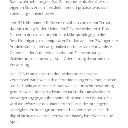
Raumwahrnehmungen. Das Smartphone als Verräter der
eigenen Subversion – es dokumentiert präzise, was sich
seiner Logik entziehen will.
Jene 52 Höhenmeter Differenz erzählen von einem Terrain,
das sich den geraden Linien der Effizienz widersetzt. Das
Flanieren durch Limburg wird zur Mikropolitik gegen die
Beschleunigung, ein temporärer Exodus aus den Zwängen der
Produktivität. In der Langsamkeit entfaltet sich eine andere
Ökonomie der Aufmerksamkeit: statt Zielerreichung die
Kultivierung des Umwegs, statt Orientierung die produktive
Verwirrung.
Das GPS-Protokoll verrät den Widerspruch: präzise
vermessen wird, was sich der Vermessung entziehen möchte.
Die Technologie macht sichtbar, was als Unsichtbarwerdung
gedacht war – das Verschwinden im Stadtraum als Akt der
Verweigerung gegenüber seiner funktionalen Ordnung. So
wird die
dérive
zur dokumentierten Flucht, die ihre eigene
Unmöglichkeit bezeugt: authentisches Verlieren lässt sich
digital nicht archivieren, der wahre Umweg hinterlässt keine
Spur.