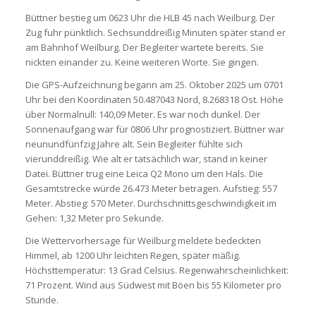
Büttner bestieg um 0623 Uhr die HLB 45 nach Weilburg. Der
Zug fuhr pünktlich. Sechsunddreißig Minuten später stand er
am Bahnhof Weilburg. Der Begleiter wartete bereits. Sie
nickten einander zu. Keine weiteren Worte. Sie gingen.
Die GPS-Aufzeichnung begann am 25. Oktober 2025 um 0701
Uhr bei den Koordinaten 50.487043 Nord, 8.268318 Ost. Höhe
über Normalnull: 140,09 Meter. Es war noch dunkel. Der
Sonnenaufgang war für 0806 Uhr prognostiziert. Büttner war
neunundfünfzig Jahre alt. Sein Begleiter fühlte sich
vierunddreißig. Wie alt er tatsächlich war, stand in keiner
Datei. Büttner trug eine Leica Q2 Mono um den Hals. Die
Gesamtstrecke würde 26.473 Meter betragen. Aufstieg: 557
Meter. Abstieg: 570 Meter. Durchschnittsgeschwindigkeit im
Gehen: 1,32 Meter pro Sekunde.
Die Wettervorhersage für Weilburg meldete bedeckten
Himmel, ab 1200 Uhr leichten Regen, später mäßig.
Höchsttemperatur: 13 Grad Celsius. Regenwahrscheinlichkeit:
71 Prozent. Wind aus Südwest mit Böen bis 55 Kilometer pro
Stunde.