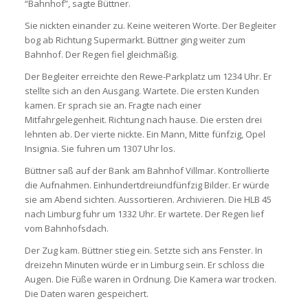
“Bahnhof”, sagte Büttner.
Sie nickten einander zu. Keine weiteren Worte. Der Begleiter
bog ab Richtung Supermarkt. Büttner ging weiter zum
Bahnhof. Der Regen fiel gleichmäßig.
Der Begleiter erreichte den Rewe-Parkplatz um 1234 Uhr. Er
stellte sich an den Ausgang. Wartete. Die ersten Kunden
kamen. Er sprach sie an. Fragte nach einer
Mitfahrgelegenheit. Richtung nach hause. Die ersten drei
lehnten ab. Der vierte nickte. Ein Mann, Mitte fünfzig, Opel
Insignia. Sie fuhren um 1307 Uhr los.
Büttner saß auf der Bank am Bahnhof Villmar. Kontrollierte
die Aufnahmen. Einhundertdreiundfünfzig Bilder. Er würde
sie am Abend sichten. Aussortieren. Archivieren. Die HLB 45
nach Limburg fuhr um 1332 Uhr. Er wartete. Der Regen lief
vom Bahnhofsdach.
Der Zug kam. Büttner stieg ein. Setzte sich ans Fenster. In
dreizehn Minuten würde er in Limburg sein. Er schloss die
Augen. Die Füße waren in Ordnung. Die Kamera war trocken.
Die Daten waren gespeichert.