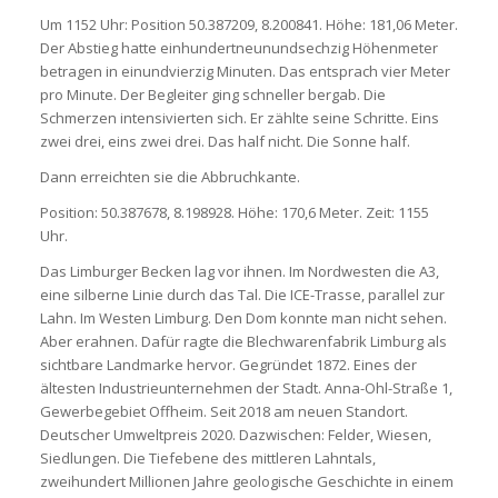
Um 1152 Uhr: Position 50.387209, 8.200841. Höhe: 181,06 Meter.
Der Abstieg hatte einhundertneunundsechzig Höhenmeter
betragen in einundvierzig Minuten. Das entsprach vier Meter
pro Minute. Der Begleiter ging schneller bergab. Die
Schmerzen intensivierten sich. Er zählte seine Schritte. Eins
zwei drei, eins zwei drei. Das half nicht. Die Sonne half.
Dann erreichten sie die Abbruchkante.
Position: 50.387678, 8.198928. Höhe: 170,6 Meter. Zeit: 1155
Uhr.
Das Limburger Becken lag vor ihnen. Im Nordwesten die A3,
eine silberne Linie durch das Tal. Die ICE-Trasse, parallel zur
Lahn. Im Westen Limburg. Den Dom konnte man nicht sehen.
Aber erahnen. Dafür ragte die Blechwarenfabrik Limburg als
sichtbare Landmarke hervor. Gegründet 1872. Eines der
ältesten Industrieunternehmen der Stadt. Anna-Ohl-Straße 1,
Gewerbegebiet Offheim. Seit 2018 am neuen Standort.
Deutscher Umweltpreis 2020. Dazwischen: Felder, Wiesen,
Siedlungen. Die Tiefebene des mittleren Lahntals,
zweihundert Millionen Jahre geologische Geschichte in einem