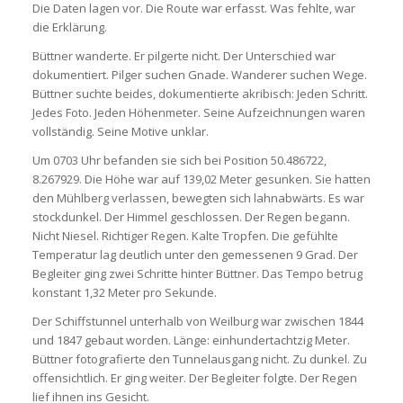
Die Daten lagen vor. Die Route war erfasst. Was fehlte, war
die Erklärung.
Büttner wanderte. Er pilgerte nicht. Der Unterschied war
dokumentiert. Pilger suchen Gnade. Wanderer suchen Wege.
Büttner suchte beides, dokumentierte akribisch: Jeden Schritt.
Jedes Foto. Jeden Höhenmeter. Seine Aufzeichnungen waren
vollständig. Seine Motive unklar.
Um 0703 Uhr befanden sie sich bei Position 50.486722,
8.267929. Die Höhe war auf 139,02 Meter gesunken. Sie hatten
den Mühlberg verlassen, bewegten sich lahnabwärts. Es war
stockdunkel. Der Himmel geschlossen. Der Regen begann.
Nicht Niesel. Richtiger Regen. Kalte Tropfen. Die gefühlte
Temperatur lag deutlich unter den gemessenen 9 Grad. Der
Begleiter ging zwei Schritte hinter Büttner. Das Tempo betrug
konstant 1,32 Meter pro Sekunde.
Der Schiffstunnel unterhalb von Weilburg war zwischen 1844
und 1847 gebaut worden. Länge: einhundertachtzig Meter.
Büttner fotografierte den Tunnelausgang nicht. Zu dunkel. Zu
offensichtlich. Er ging weiter. Der Begleiter folgte. Der Regen
lief ihnen ins Gesicht.