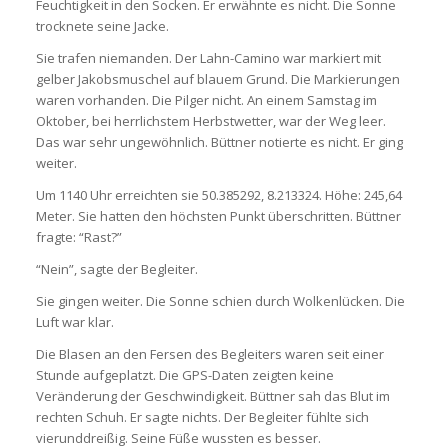
Feuchtigkeit in den Socken. Er erwähnte es nicht. Die Sonne
trocknete seine Jacke.
Sie trafen niemanden. Der Lahn-Camino war markiert mit
gelber Jakobsmuschel auf blauem Grund. Die Markierungen
waren vorhanden. Die Pilger nicht. An einem Samstag im
Oktober, bei herrlichstem Herbstwetter, war der Weg leer.
Das war sehr ungewöhnlich. Büttner notierte es nicht. Er ging
weiter.
Um 1140 Uhr erreichten sie 50.385292, 8.213324. Höhe: 245,64
Meter. Sie hatten den höchsten Punkt überschritten. Büttner
fragte: “Rast?”
“Nein”, sagte der Begleiter.
Sie gingen weiter. Die Sonne schien durch Wolkenlücken. Die
Luft war klar.
Die Blasen an den Fersen des Begleiters waren seit einer
Stunde aufgeplatzt. Die GPS-Daten zeigten keine
Veränderung der Geschwindigkeit. Büttner sah das Blut im
rechten Schuh. Er sagte nichts. Der Begleiter fühlte sich
vierunddreißig. Seine Füße wussten es besser.