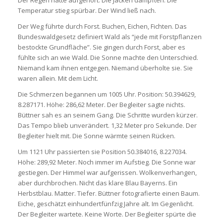
Temperatur stieg spürbar. Der Wind ließ nach.
Der Weg führte durch Forst. Buchen, Eichen, Fichten. Das
Bundeswaldgesetz definiert Wald als “jede mit Forstpflanzen
bestockte Grundfläche”. Sie gingen durch Forst, aber es
fühlte sich an wie Wald. Die Sonne machte den Unterschied.
Niemand kam ihnen entgegen. Niemand überholte sie. Sie
waren allein. Mit dem Licht.
Die Schmerzen begannen um 1005 Uhr. Position: 50.394629,
8.287171. Höhe: 286,62 Meter. Der Begleiter sagte nichts.
Büttner sah es an seinem Gang. Die Schritte wurden kürzer.
Das Tempo blieb unverändert. 1,32 Meter pro Sekunde. Der
Begleiter hielt mit. Die Sonne wärmte seinen Rücken.
Um 1121 Uhr passierten sie Position 50.384016, 8.227034.
Höhe: 289,92 Meter. Noch immer im Aufstieg. Die Sonne war
gestiegen. Der Himmel war aufgerissen. Wolkenverhangen,
aber durchbrochen. Nicht das klare Blau Bayerns. Ein
Herbstblau. Matter. Tiefer. Büttner fotografierte einen Baum.
Eiche, geschätzt einhundertfünfzig Jahre alt. Im Gegenlicht.
Der Begleiter wartete. Keine Worte. Der Begleiter spürte die