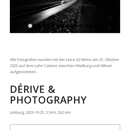
1
2
3
4
5
6
7
8
9
10
11
12
13
14
15
Alle Fotografien wurden mit der Leica Q2 Mono am 25. Oktober
2025 auf dem Lahn Camino zwischen Weilburg und Villmar
aufgenommen.
DÉRIVE &
PHOTOGRAPHY
Limburg, 2025-10-25, 5:34 h, 26,5 km