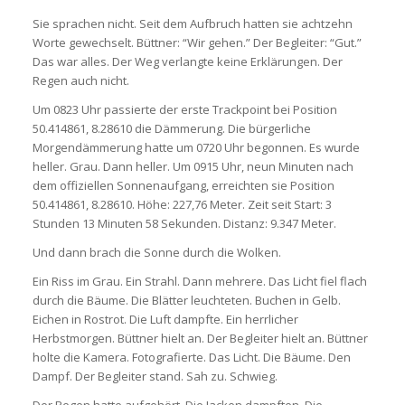
Sie sprachen nicht. Seit dem Aufbruch hatten sie achtzehn
Worte gewechselt. Büttner: “Wir gehen.” Der Begleiter: “Gut.”
Das war alles. Der Weg verlangte keine Erklärungen. Der
Regen auch nicht.
Um 0823 Uhr passierte der erste Trackpoint bei Position
50.414861, 8.28610 die Dämmerung. Die bürgerliche
Morgendämmerung hatte um 0720 Uhr begonnen. Es wurde
heller. Grau. Dann heller. Um 0915 Uhr, neun Minuten nach
dem offiziellen Sonnenaufgang, erreichten sie Position
50.414861, 8.28610. Höhe: 227,76 Meter. Zeit seit Start: 3
Stunden 13 Minuten 58 Sekunden. Distanz: 9.347 Meter.
Und dann brach die Sonne durch die Wolken.
Ein Riss im Grau. Ein Strahl. Dann mehrere. Das Licht fiel flach
durch die Bäume. Die Blätter leuchteten. Buchen in Gelb.
Eichen in Rostrot. Die Luft dampfte. Ein herrlicher
Herbstmorgen. Büttner hielt an. Der Begleiter hielt an. Büttner
holte die Kamera. Fotografierte. Das Licht. Die Bäume. Den
Dampf. Der Begleiter stand. Sah zu. Schwieg.
Der Regen hatte aufgehört. Die Jacken dampften. Die