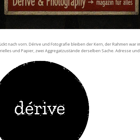
ückt nach vorn. Dérive und Fotografie bleiben der Kern, der Rahmen war imm
ielles und Papier, zwei Aggregatzustände derselben Sache. Adresse und Ab