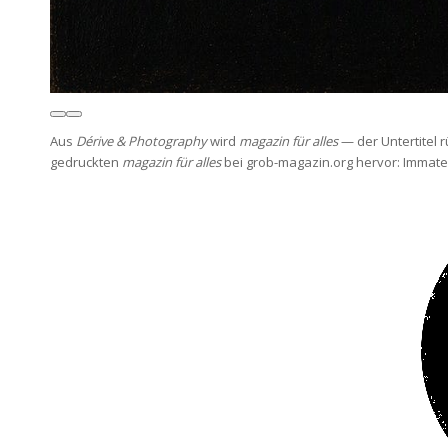
Aus
Dérive & Photography
wird
magazin für alles
— der Untertitel r
gedruckten
magazin für alles
bei grob-magazin.org hervor: Immater