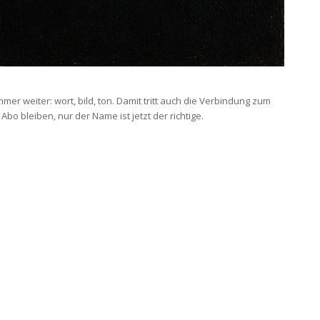
er weiter: wort, bild, ton. Damit tritt auch die Verbindung zum
o bleiben, nur der Name ist jetzt der richtige.