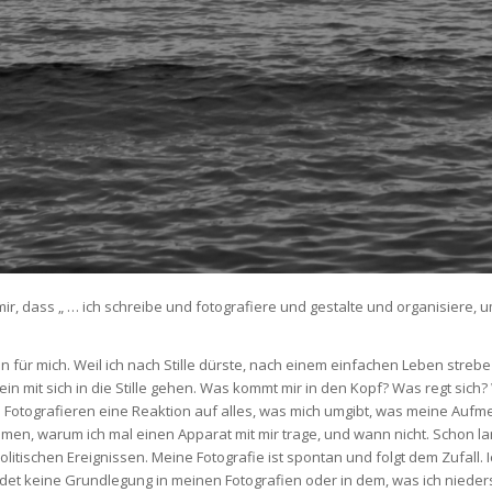
n mir, dass „ … ich schreibe und fotografiere und gestalte und organisier
un für mich. Weil ich nach Stille dürste, nach einem einfachen Leben strebe (
rst ein mit sich in die Stille gehen. Was kommt mir in den Kopf? Was regt si
 Fotografieren eine Reaktion auf alles, was mich umgibt, was meine Aufme
mmen, warum ich mal einen Apparat mit mir trage, und wann nicht. Schon la
tischen Ereignissen. Meine Fotografie ist spontan und folgt dem Zufall. I
ndet keine Grundlegung in meinen Fotografien oder in dem, was ich nieder