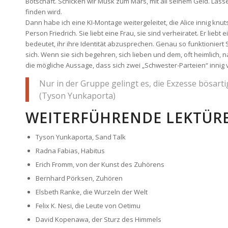
Botschaft. Schicken wir Musk zum Mars, mit all seinem Geld. Lass
finden wird.
Dann habe ich eine KI-Montage weitergeleitet, die Alice innig knutsc
Person Friedrich. Sie liebt eine Frau, sie sind verheiratet. Er lieb
bedeutet, ihr ihre Identität abzusprechen. Genau so funktioniert Sa
sich. Wenn sie sich begehren, sich lieben und dem, oft heimlich, 
die mögliche Aussage, dass sich zwei „Schwester-Parteien“ innig v
Nur in der Gruppe gelingt es, die Exzesse bösart
(Tyson Yunkaporta)
WEITERFÜHRENDE LEKTÜR
Tyson Yunkaporta, Sand Talk
Radna Fabias, Habitus
Erich Fromm, von der Kunst des Zuhörens
Bernhard Pörksen, Zuhören
Elsbeth Ranke, die Wurzeln der Welt
Felix K. Nesi, die Leute von Oetimu
David Kopenawa, der Sturz des Himmels