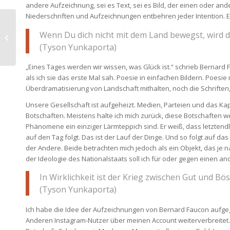
andere Aufzeichnung, sei es Text, sei es Bild, der einen oder a
Niederschriften und Aufzeichnungen entbehren jeder Intention. Es g
Beobachtungen Januar
Wenn Du dich nicht mit dem Land bewegst, wird 
2025
(Tyson Yunkaporta)
„Eines Tages werden wir wissen, was Glück ist.“ schrieb Bernard Fa
als ich sie das erste Mal sah. Poesie in einfachen Bildern. Poes
Überdramatisierung von Landschaft mithalten, noch die Schriften
Unsere Gesellschaft ist aufgeheizt. Medien, Parteien und das Kapi
Botschaften. Meistens halte ich mich zurück, diese Botschaften 
Phänomene ein einziger Lärmteppich sind. Er weiß, dass letztendlic
auf den Tag folgt. Das ist der Lauf der Dinge. Und so folgt auf
der Andere. Beide betrachten mich jedoch als ein Objekt, das je na
der Ideologie des Nationalstaats soll ich für oder gegen einen an
In Wirklichkeit ist der Krieg zwischen Gut und 
(Tyson Yunkaporta)
Ich habe die Idee der Aufzeichnungen von Bernard Faucon aufgegrif
Anderen Instagram-Nutzer über meinen Account weiterverbreitet. I