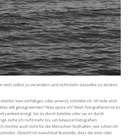
e, um mich selbst zu verändern und nicht mehr dasselbe zu denken
merke: kein einfältiges oder armes!), schreibe ich. Ich teile mich
ch? Was will gesagt werden? Was spüre ich? Beim fotografieren ist es
rksamkeit erregt. Sei es durch belebte oder sei es durch
nge ziehe ich nicht mehr los, um bewusst Fotografien
ch möchte auch nicht für die Menschen festhalten, wie schön ich
schreibe. Obwohl ich manchmal feststelle, dass die eine oder