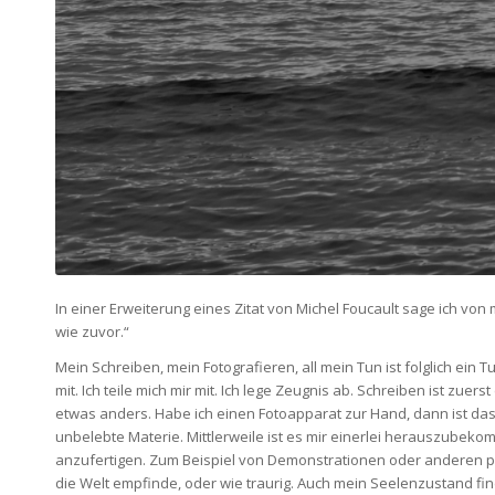
In einer Erweiterung eines Zitat von Michel Foucault sage ich vo
wie zuvor.“
Mein Schreiben, mein Fotografieren, all mein Tun ist folglich ein T
mit. Ich teile mich mir mit. Ich lege Zeugnis ab. Schreiben ist zue
etwas anders. Habe ich einen Fotoapparat zur Hand, dann ist das
unbelebte Materie. Mittlerweile ist es mir einerlei herauszubeko
anzufertigen. Zum Beispiel von Demonstrationen oder anderen poli
die Welt empfinde, oder wie traurig. Auch mein Seelenzustand fi