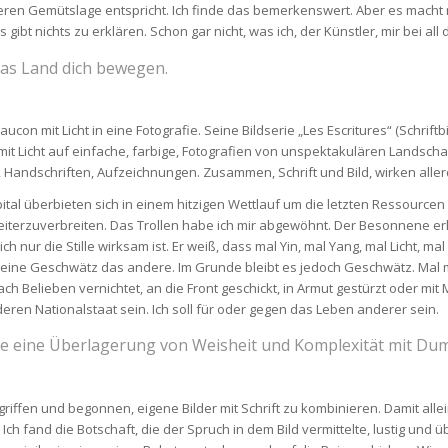
nderen Gemütslage entspricht. Ich finde das bemerkenswert. Aber es mach
ibt nichts zu erklären. Schon gar nicht, was ich, der Künstler, mir bei al
das Land dich bewegen.
ucon mit Licht in eine Fotografie. Seine Bildserie „Les Escritures“ (Schrift
ie mit Licht auf einfache, farbige, Fotografien von unspektakulären Lands
, Handschriften, Aufzeichnungen. Zusammen, Schrift und Bild, wirken alle
tal überbieten sich in einem hitzigen Wettlauf um die letzten Ressourcen d
weiterzuverbreiten. Das Trollen habe ich mir abgewöhnt. Der Besonnene er
h nur die Stille wirksam ist. Er weiß, dass mal Yin, mal Yang, mal Licht, m
 das eine Geschwätz das andere. Im Grunde bleibt es jedoch Geschwätz. M
ch Belieben vernichtet, an die Front geschickt, in Armut gestürzt oder mit
deren Nationalstaat sein. Ich soll für oder gegen das Leben anderer sein.
Böse eine Überlagerung von Weisheit und Komplexität mit Du
fen und begonnen, eigene Bilder mit Schrift zu kombinieren. Damit allein h
ch fand die Botschaft, die der Spruch in dem Bild vermittelte, lustig und