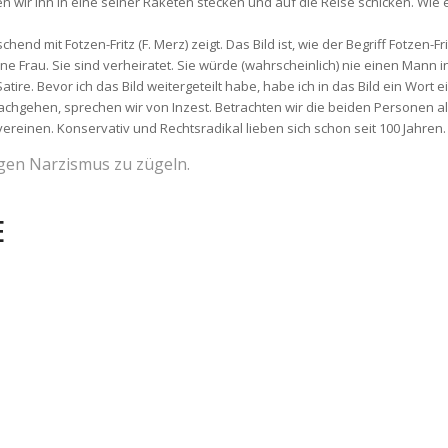
en wir ihn in eine seiner Raketen stecken und auf die Reise schicken. Wie
hend mit Fotzen-Fritz (F. Merz) zeigt. Das Bild ist, wie der Begriff Fotzen-F
t eine Frau. Sie sind verheiratet. Sie würde (wahrscheinlich) nie einen Mann 
tire. Bevor ich das Bild weitergeteilt habe, habe ich in das Bild ein Wort e
nachgehen, sprechen wir von Inzest. Betrachten wir die beiden Personen al
ereinen. Konservativ und Rechtsradikal lieben sich schon seit 100 Jahren.
igen Narzismus zu zügeln.
E