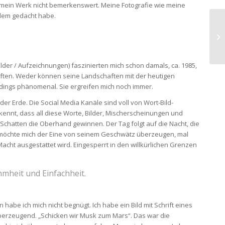
t mein Werk nicht bemerkenswert. Meine Fotografie wie meine
l dem gedacht habe.
bilder / Aufzeichnungen) faszinierten mich schon damals, ca. 1985,
chaften. Weder können seine Landschaften mit der heutigen
rdings phänomenal. Sie ergreifen mich noch immer.
er Erde. Die Social Media Kanäle sind voll von Wort-Bild-
kennt, dass all diese Worte, Bilder, Mischerscheinungen und
al Schatten die Oberhand gewinnen. Der Tag folgt auf die Nacht, die
al möchte mich der Eine von seinem Geschwätz überzeugen, mal
 Macht ausgestattet wird. Eingesperrt in den willkürlichen Grenzen
mmheit und Einfachheit.
abe ich mich nicht begnügt. Ich habe ein Bild mit Schrift eines
 überzeugend. „Schicken wir Musk zum Mars“. Das war die