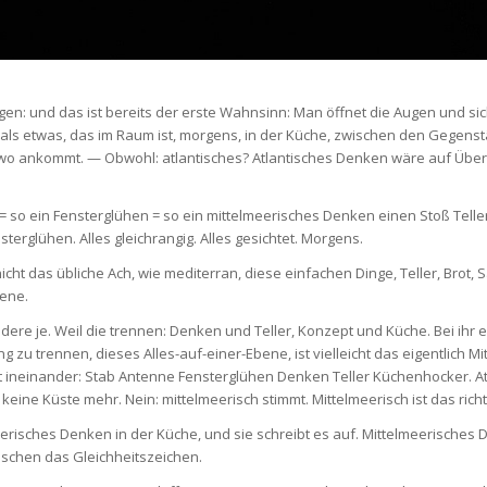
en: und das ist bereits der erste Wahnsinn: Man öffnet die Augen und sich
s etwas, das im Raum ist, morgens, in der Küche, zwischen den Gegenstä
endwo ankommt. — Obwohl: atlantisches? Atlantisches Denken wäre auf Über
 = so ein Fensterglühen = so ein mittelmeerisches Denken einen Stoß Telle
sterglühen. Alles gleichrangig. Alles gesichtet. Morgens.
cht das übliche Ach, wie mediterran, diese einfachen Dinge, Teller, Brot, S
bene.
 andere je. Weil die trennen: Denken und Teller, Konzept und Küche. Bei ih
zu trennen, dieses Alles-auf-einer-Ebene, ist vielleicht das eigentlich 
pt ineinander: Stab Antenne Fensterglühen Denken Teller Küchenhocker. At
keine Küste mehr. Nein: mittelmeerisch stimmt. Mittelmeerisch ist das richt
eerisches Denken in der Küche, und sie schreibt es auf. Mittelmeerisches 
wischen das Gleichheitszeichen.