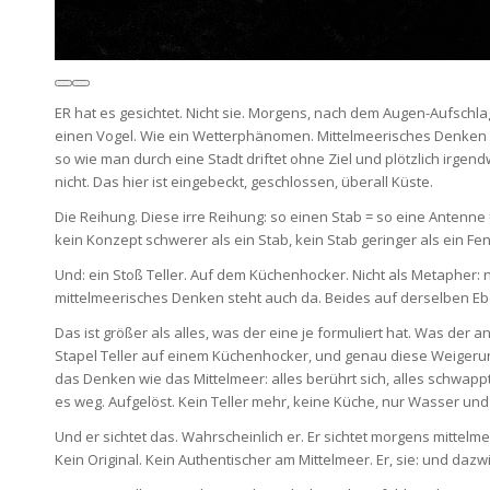
ER hat es gesichtet. Nicht sie. Morgens, nach dem Augen-Aufschlag
einen Vogel. Wie ein Wetterphänomen. Mittelmeerisches Denken al
so wie man durch eine Stadt driftet ohne Ziel und plötzlich irg
nicht. Das hier ist eingebeckt, geschlossen, überall Küste.
Die Reihung. Diese irre Reihung: so einen Stab = so eine Antenne
kein Konzept schwerer als ein Stab, kein Stab geringer als ein Fen
Und: ein Stoß Teller. Auf dem Küchenhocker. Nicht als Metapher: ni
mittelmeerisches Denken steht auch da. Beides auf derselben E
Das ist größer als alles, was der eine je formuliert hat. Was der
Stapel Teller auf einem Küchenhocker, und genau diese Weigerung 
das Denken wie das Mittelmeer: alles berührt sich, alles schwap
es weg. Aufgelöst. Kein Teller mehr, keine Küche, nur Wasser und 
Und er sichtet das. Wahrscheinlich er. Er sichtet morgens mittelm
Kein Original. Kein Authentischer am Mittelmeer. Er, sie: und daz