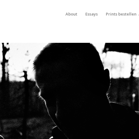
About
Essays
Prints bestellen