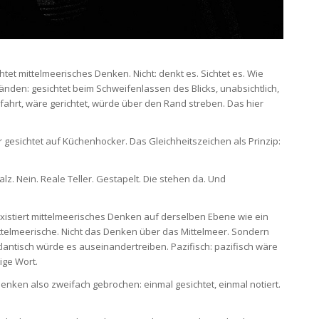
tet mittelmeerisches Denken. Nicht: denkt es. Sichtet es. Wie
nden: gesichtet beim Schweifenlassen des Blicks, unabsichtlich,
fahrt, wäre gerichtet, würde über den Rand streben. Das hier
r gesichtet auf Küchenhocker. Das Gleichheitszeichen als Prinzip:
alz. Nein. Reale Teller. Gestapelt. Die stehen da. Und
r existiert mittelmeerisches Denken auf derselben Ebene wie ein
Mittelmeerische. Nicht das Denken über das Mittelmeer. Sondern
lantisch würde es auseinandertreiben. Pazifisch: pazifisch wäre
ige Wort.
Denken also zweifach gebrochen: einmal gesichtet, einmal notiert.