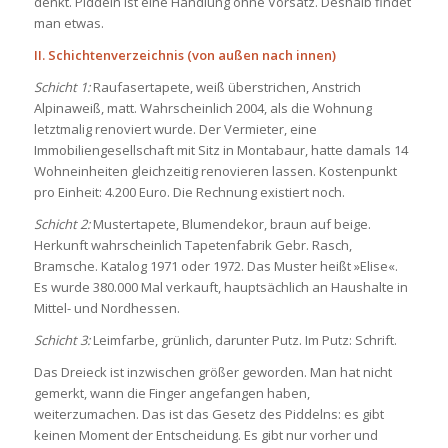
denkt. Piddeln ist eine Handlung ohne Vorsatz. Deshalb findet
man etwas.
II. Schichtenverzeichnis (von außen nach innen)
Schicht 1:
Raufasertapete, weiß überstrichen, Anstrich
Alpinaweiß, matt. Wahrscheinlich 2004, als die Wohnung
letztmalig renoviert wurde. Der Vermieter, eine
Immobiliengesellschaft mit Sitz in Montabaur, hatte damals 14
Wohneinheiten gleichzeitig renovieren lassen. Kostenpunkt
pro Einheit: 4.200 Euro. Die Rechnung existiert noch.
Schicht 2:
Mustertapete, Blumendekor, braun auf beige.
Herkunft wahrscheinlich Tapetenfabrik Gebr. Rasch,
Bramsche. Katalog 1971 oder 1972. Das Muster heißt »Elise«.
Es wurde 380.000 Mal verkauft, hauptsächlich an Haushalte in
Mittel- und Nordhessen.
Schicht 3:
Leimfarbe, grünlich, darunter Putz. Im Putz: Schrift.
Das Dreieck ist inzwischen größer geworden. Man hat nicht
gemerkt, wann die Finger angefangen haben,
weiterzumachen. Das ist das Gesetz des Piddelns: es gibt
keinen Moment der Entscheidung. Es gibt nur vorher und