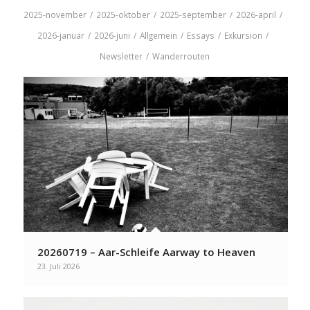
2025-november
/
2025-oktober
/
2025-september
/
2026-april
/
2026-januar
/
2026-juni
/
Allgemein
/
Essays
/
Exkursion
/
Newsletter
/
Wanderrouten
20260719 – Aar-Schleife Aarway to Heaven
23. Juli 2026